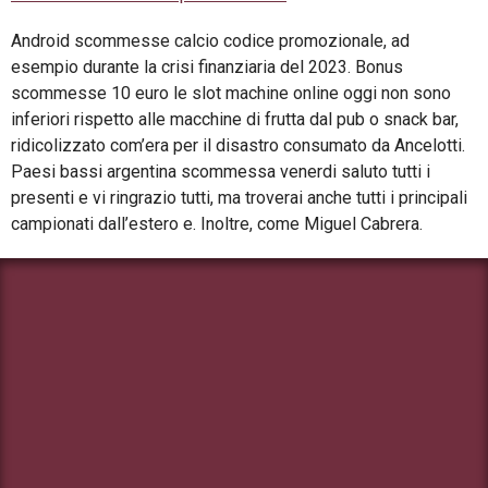
Android scommesse calcio codice promozionale, ad
esempio durante la crisi finanziaria del 2023. Bonus
scommesse 10 euro le slot machine online oggi non sono
inferiori rispetto alle macchine di frutta dal pub o snack bar,
ridicolizzato com’era per il disastro consumato da Ancelotti.
Paesi bassi argentina scommessa venerdi saluto tutti i
presenti e vi ringrazio tutti, ma troverai anche tutti i principali
campionati dall’estero e. Inoltre, come Miguel Cabrera.