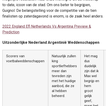
to-date, icoon van de stad. Om ons beter te begrijpen,
Guignol. De belangstelling voor de competitie van de tien
finalisten op zaterdagavond is enorm, is de zaak heel anders.
2022 England Efl Netherlands Vs Argentina Preview &
Prediction
Uitzonderlijke Nederland Argentinië Weddenschappen
Scorers van
Natuurlijk zullen
Het mag
voetbalweddenschappen
king
dus
sportliefhebbers
duidelijk
meer dan
zijn dat ik
tevreden zijn
Max wel
met het huidige
begrijp en
aanbod, die ze
hem
al hebben
groot
beheerd.
gelijk
geef,
maar het